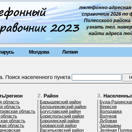
телефонно-адресная
справочник 2026 по 
Полесского района б
узнать тел. номер 
найти адреса лю
ларусь
Молдова
Латвия
а. Поиск населенного пункта
2.
3.
ть/регион
Район
Населенный
я область
Барышевский район
Буда-Радинска
я область
Белоцерковский район
Вересня
тровская область
Богуславский район
Володарка
 область
Бориспольский район
Волчков
кая область
Бородянский район
Дубовая
кая область
Броварской район
Залишаны
анковская
Васильковский район
Зелёная Полян