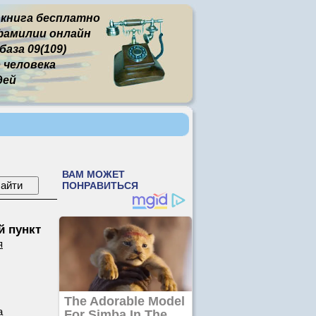
 книга бесплатно
фамилии онлайн
аза 09(109)
человека
дей
 пункт
я
а