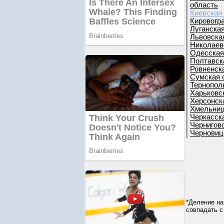
область
Киевская
Кировогр
Луганска
Львовска
Николаев
Одесская
Полтавск
Ровненск
Сумская 
Тернопол
Харьковс
Херсонск
Хмельниц
Черкасск
Чернигов
Черновиц
*Деление на
совпадать с